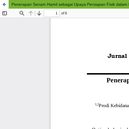
Penerapan Senam Hamil sebagai Upaya Persiapan Fisik dalam