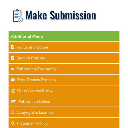
Additional Menu
Focus and Scope
Section Policies
Publication Frequency
Peer Review Process
Open Access Policy
Publication Ethics
Copyright & License
Plagiarism Policy